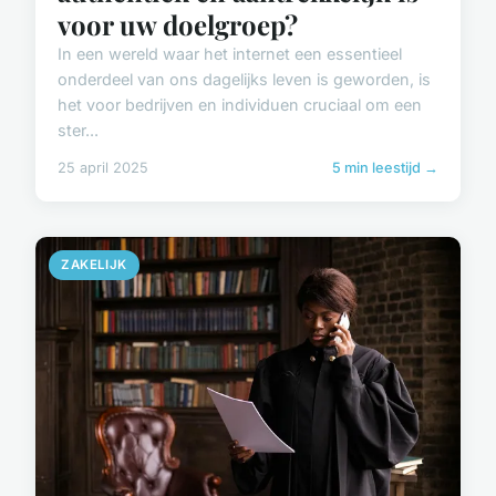
voor uw doelgroep?
In een wereld waar het internet een essentieel
onderdeel van ons dagelijks leven is geworden, is
het voor bedrijven en individuen cruciaal om een
ster...
25 april 2025
5 min leestijd →
ZAKELIJK