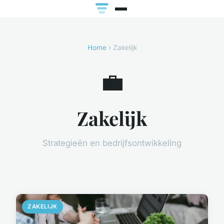
Home
› Zakelijk
💼
Zakelijk
Strategieën en bedrijfsontwikkeling
ZAKELIJK