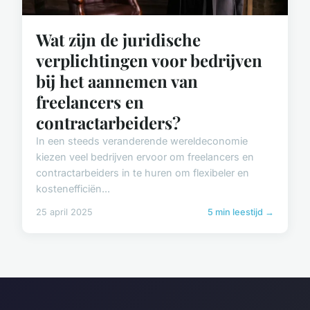
Wat zijn de juridische
verplichtingen voor bedrijven
bij het aannemen van
freelancers en
contractarbeiders?
In een steeds veranderende wereldeconomie
kiezen veel bedrijven ervoor om freelancers en
contractarbeiders in te huren om flexibeler en
kostenefficiën...
25 april 2025
5 min leestijd →